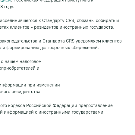
ацией
. Российская Федерация приступила к
 году.
исоединившегося к Стандарту CRS, обязаны собирать и
тах клиентов - резидентов иностранных государств.
 законодательства и Стандарта CRS уведомляем клиентов
ю и формированию долгосрочных сбережений:
 о Вашем налоговом
оприобретателей и
 информации при изменении
ового резидентства.
ового кодекса Российской Федерации предоставление
ой информацией с иностранными государствами