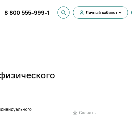
8 800 555-999-1
Личный кабинет
Вход для
физических лиц
Вход для
юридических лиц
физического
ндивидуального
Скачать