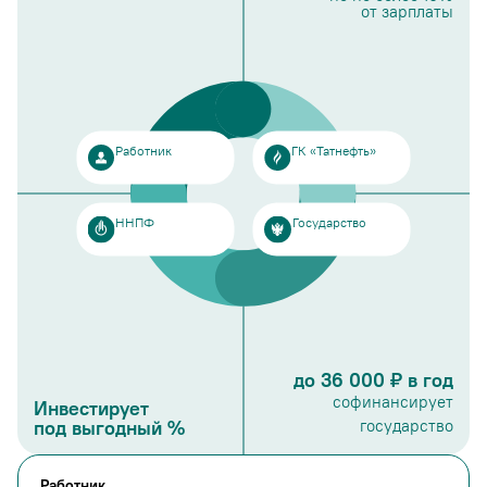
от зарплаты
Работник
ГК «Татнефть»
ННПФ
Государство
до 36 000 ₽ в год
софинансирует
Инвестирует
под выгодный %
государство
Работник