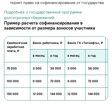
теряет право на софинансирование от государства
Подробнее о государственной программе
долгосрочных сбережений
Пример расчета софинансирования в
зависимости от размера взносов участника
Ежемесячная
Взнос работника, ₽
Взнос ГК «Татнефть», ₽
Со
заработная
плата, ₽
в месяц
в год
в месяц
в год
в 
75 000
3 000
36 000
3 000
36 000
3 
100 000
6 000
72 000
6 000
72 000
3 
150 000
12 000
144 000
12 000
144 000
3 