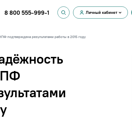
8 800 555-999-1
Личный кабинет
Вход для
физических лиц
Вход для
ПФ подтверждена результатами работы в 2015 году
юридических лиц
надёжность
НПФ
зультатами
ду