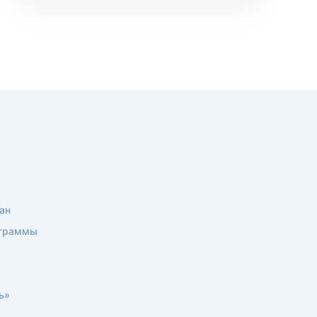
ан
ограммы
ь»