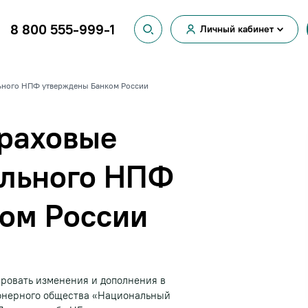
8 800 555-999-1
Личный кабинет
Вход для
физических лиц
Вход для
ьного НПФ утверждены Банком России
юридических лиц
раховые
ального НПФ
ом России
ировать изменения и дополнения в
онерного общества «Национальный