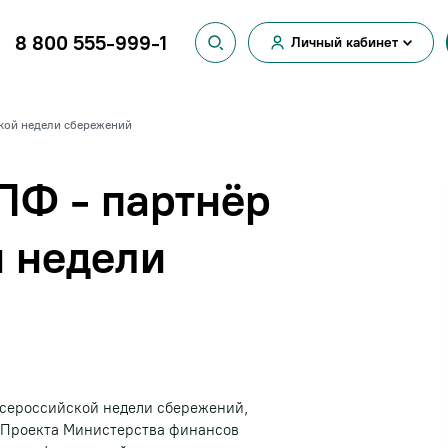
8 800 555-999-1
Личный кабинет
Вход для
физических лиц
Вход для
кой недели сбережений
юридических лиц
ПФ - партнёр
й недели
сероссийской недели сбережений,
ах Проекта Министерства финансов