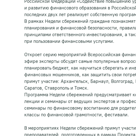
Российской Федерации «Содействие повышению ур
и развитию финансового образования в Российско
последних двух лет реализует собственную прогр
В рамках Недели сбережений граждане познакомят
планирования и финансовой безопасности, правил
принципами ответственного инвестирования, а та
при пользовании финансовыми услугами.
Откроет серию мероприятий Всероссийская финанс
эфире эксперты обсудят самые популярные вопрос
планировать бюджет, как научиться сберегать и инв
финансовых мошенников, как защитить свои потре
примут участие: Архангельск, Барнаул, Волгоград,
Саратов, Ставрополь и Томск.
Программа Недели сбережений предусматривает к
лекции и семинары от ведущих экспертов и профе
семинары по финансовому воспитанию для родителе
классы по финансовой грамотности, фестивали.
В мероприятиях Недели сбережений примут участи
преподавателей, подготовленных в рамках Проект