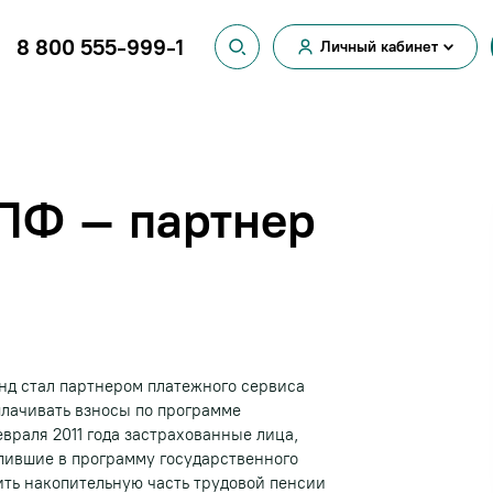
8 800 555-999-1
Личный кабинет
Вход для
физических лиц
Вход для
юридических лиц
ПФ – партнер
д стал партнером платежного сервиса
лачивать взносы по программе
враля 2011 года застрахованные лица,
ившие в программу государственного
ть накопительную часть трудовой пенсии