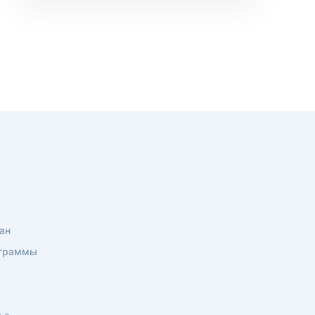
ан
ограммы
ь»