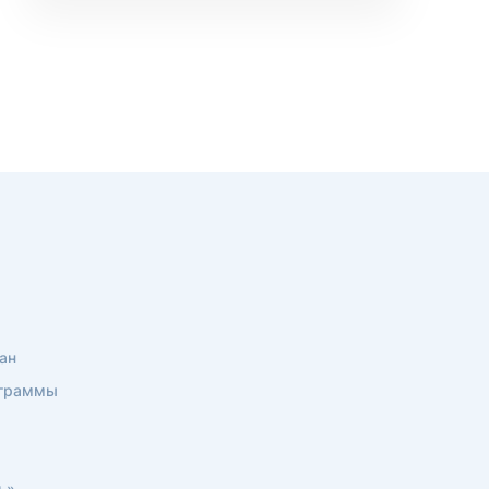
ан
ограммы
ь»