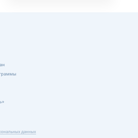
ан
ограммы
ь»
рсональных данных