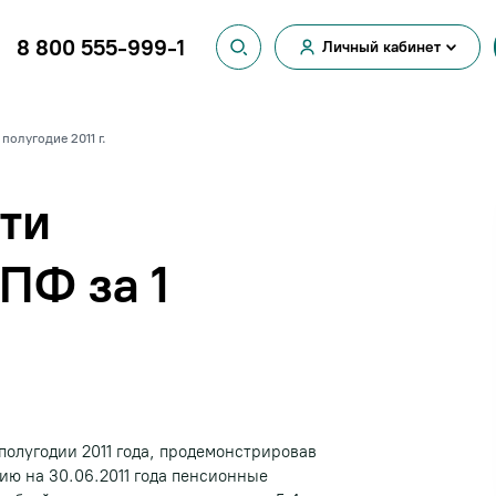
8 800 555-999-1
Личный кабинет
Вход для
физических лиц
Вход для
полугодие 2011 г.
юридических лиц
ти
ПФ за 1
олугодии 2011 года, продемонстрировав
ию на 30.06.2011 года пенсионные