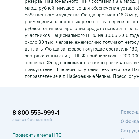
резервы Национального НПФ составили 8,8 млрд. 
млрд. рублей, имущество для обеспечения уставной
собственного имущества Фонда превысил 16,3 млрд
размещения пенсионных резервов за первое полугод
рублей, от инвестирования средств пенсионных нак
участников Национального НПФ на 30.06.2010 года 
около 30 тыс. человек ежемесячно получают него
выплаты Фонда за первое полугодие составили 180,
застрахованных лиц ННПФ приблизилось к 200 000 ч
человек). Фонд продолжает активно развиваться и 
присутствие. В первом полугодии текущего года 
подразделение в г. Набережные Челны. Пресс-слу
8 800 555-999-1
Пресс-ц
звонок бесплатный
О Фонде
Сотрудн
Проверить агента НПО