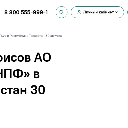
8 800 555-999-1
Личный кабинет
Вход для
физических лиц
Вход для
» в Республике Татарстан 30 августа
юридических лиц
фисов АО
НПФ» в
стан 30