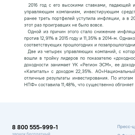
2016 год с его высокими ставками, падающей 
управляющим компаниям, инвестирующим средст
ранее треть портфелей уступила инфляции, а в 20
этот раз проигравших не было вовсе.
Одной из причин этого стало снижение инфляции
против 12,91% в 2015 году и 11,35% в 2014-м. Одна
соответствующих прошлогодних и позапрошлогодни
Две из четырех управляющих компаний, с кото
вошли в тройку лидеров по показателю «доходност
доходности занимает УК «Регион ЭСМ», ее доходн
«Капиталъ» с доходом 22,35%. АО«Национальный
отличные результаты инвестирования. По итогам
НПФ» составила 11,48%, что существенно обгоняе
8 800 555-999-1
Пресс-ц
звонок бесплатный