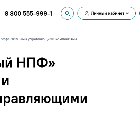
8 800 555-999-1
Личный кабинет
Вход для
физических лиц
Вход для
и эффективными управляющими компаниями
юридических лиц
ый НПФ»
ми
правляющими