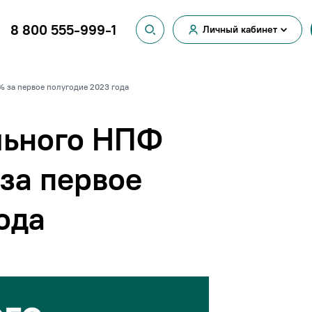
8 800 555-999-1
Личный кабинет
Вход для
физических лиц
Вход для
 за первое полугодие 2023 года
юридических лиц
льного НПФ
за первое
ода